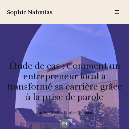
Sophie Nahmias
Étude de cas : Comment un
entrepreneur local a
transformé sa carrière grâce
à la prise de parole
Jun 26, 2025
Par
Sophie
Nahmias
SN