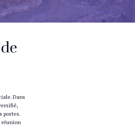
 de
ciale. Dans
ersifié,
s portes.
e réunion