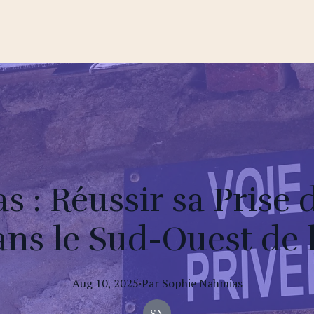
s : Réussir sa Prise 
ans le Sud-Ouest de 
Aug 10, 2025
·
Par
Sophie
Nahmias
SN