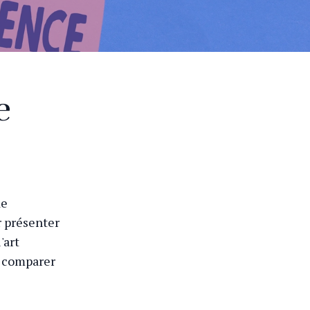
e
de
r présenter
'art
ns comparer