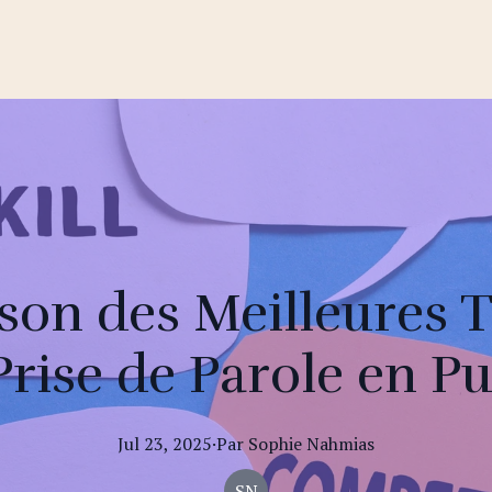
on des Meilleures 
Prise de Parole en Pu
Jul 23, 2025
·
Par
Sophie
Nahmias
SN