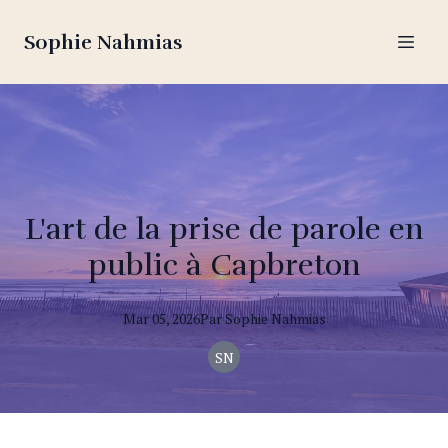
Sophie Nahmias
L'art de la prise de parole en
public à Capbreton
Mar 05, 2026
Par
Sophie
Nahmias
SN