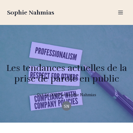
Sophie Nahmias
Les tendances actuelles de la
prise de parole en public
Oct 24, 2025
Par
Sophie
Nahmias
SN