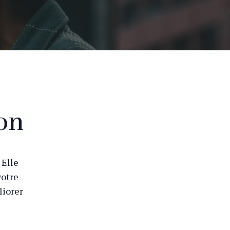
on
 Elle
votre
liorer