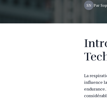
SN
Par
Sop
Intr
Tech
La respirati
influence la
endurance. 
considérabl